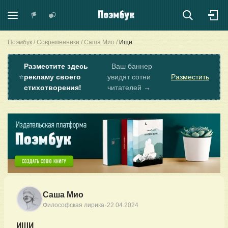
Поэмбук
Современники
Саша Мио
Ищи
Разместите здесь
Ваш баннер
⭐
рекламу своего
увидят сотни
Разместить
стихотворения!
читателей →
Саша Мио
·
Философская лирика
22.04.2024
ИЩИ