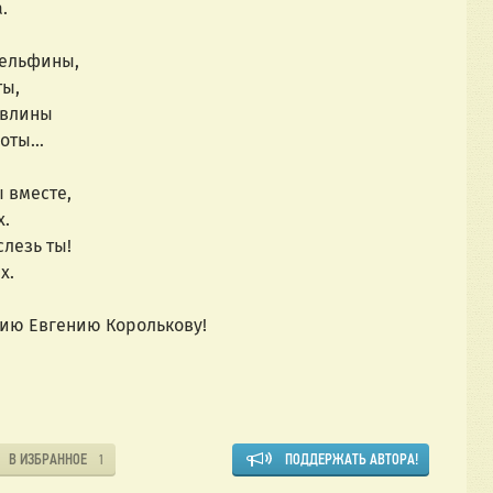
. 
дельфины,
ы, 
авлины 
соты… 
 вместе, 
. 
лезь ты!  
х. 
ию Евгению Королькову!
В ИЗБРАННОЕ
ПОДДЕРЖАТЬ АВТОРА!
1