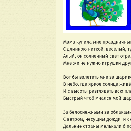
Мама купила мне праздничны
С длинною ниткой, весёлый, ту
Алый, он солнечный свет отра
Мне же не нужно игрушки друг
Вот бы взлететь мне за шарик
В небо, где яркое солнце живёт
И с высоты разглядеть всю пла
Быстрый чтоб мчался мой шар
За белоснежными за облаками
С ветром, несущим дожди  и сн
Дальние страны мелькали б по