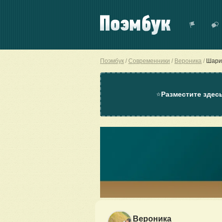
Поэмбук
Современники
Вероника
Шари
⭐
Разместите здес
Вероника