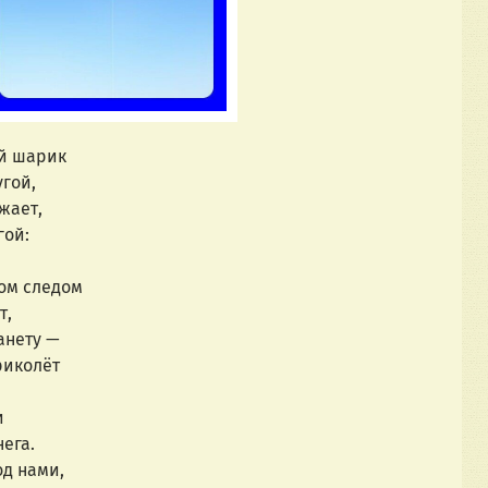
й шарик 
гой, 
жает, 
ой: 
ом следом 
, 
нету —   
иколёт  
  
ега. 
д нами, 