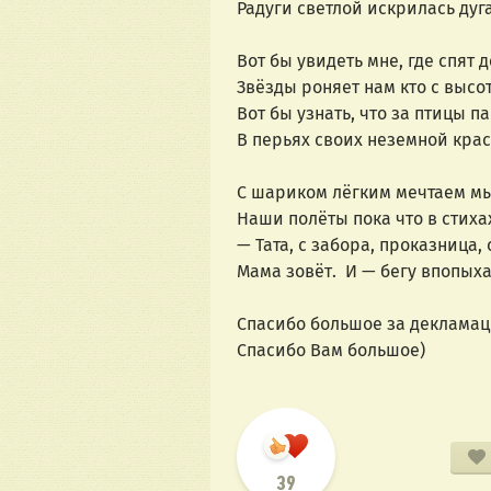
Радуги светлой искрилась дуга
Вот бы увидеть мне, где спят 
Звёзды роняет нам кто с высот
Вот бы узнать, что за птицы п
В перьях своих неземной кра
С шариком лёгким мечтаем мы
Наши полёты пока что в стихах
— Тата, с забора, проказница, с
Мама зовёт.  И — бегу впопыха
Спасибо большое за декламац
Спасибо Вам большое)
39