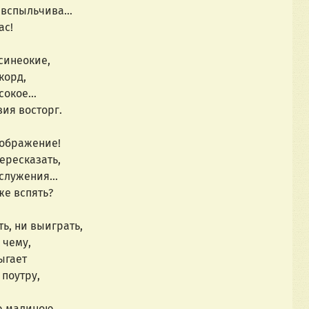
е вспыльчива…
ас!
 синеокие,
корд,
ысокое…
ия восторг.
оображение!
ересказать,
л служения…
же вспять?
ь, ни выиграть,
 чему,
ыгает
поутру,
ю малиною,