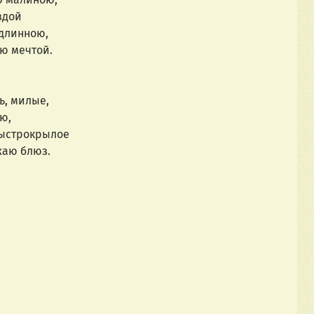
здой
 длинною,
ею мечтой.
ь, милые,
ю,
быстрокрылое
блюз.            