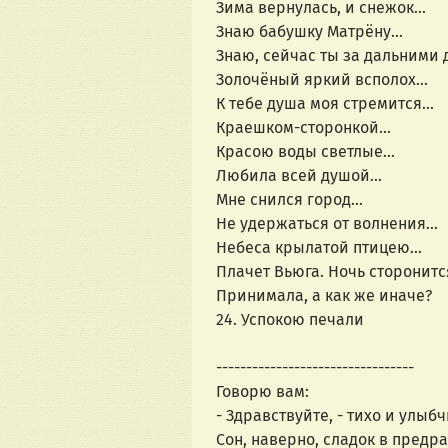
Зима вернулась, и снежок...
Знаю бабушку Матрёну...
Знаю, сейчас ты за дальними д
Золочёный яркий всполох...
К тебе душа моя стремится...
Краешком-сторонкой...
Красою воды светлые...
Любила всей душой...
Мне снился город...
Не удержаться от волнения...
Небеса крылатой птицею...
Плачет Вьюга. Ночь сторонится
Принимала, а как же иначе?
24. Успокою печали
---------------------------------
Говорю вам:
- Здравствуйте, - тихо и улыбч
Сон, наверно, сладок в предр