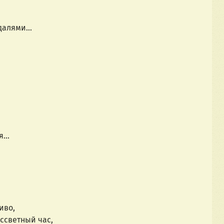
алями...
...
иво,
ассветный час,