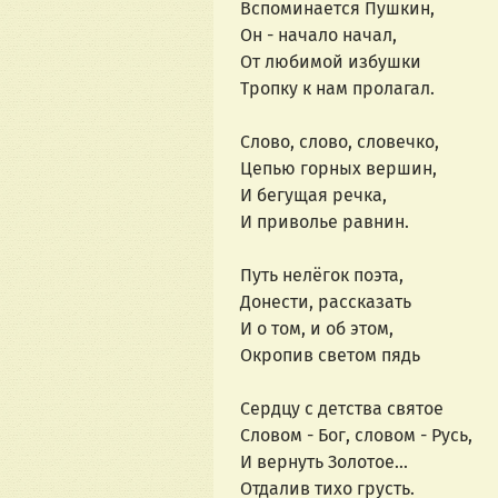
Вспоминается Пушкин,
Он - начало начал,
От любимой избушки
Тропку к нам пролагал.
Слово, слово, словечко,
Цепью горных вершин,
И бегущая речка,
И приволье равнин.
Путь нелёгок поэта,
Донести, рассказать
И о том, и об этом,
Окропив светом пядь
Сердцу с детства святое
Словом - Бог, словом - Русь,
И вернуть Золотое...
Отдалив тихо грусть.