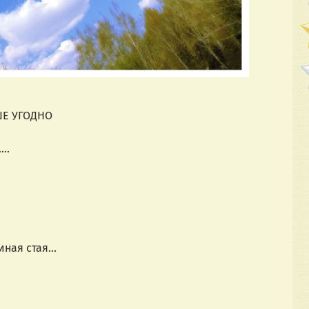
ШЕ УГОДНО
..
ая стая...