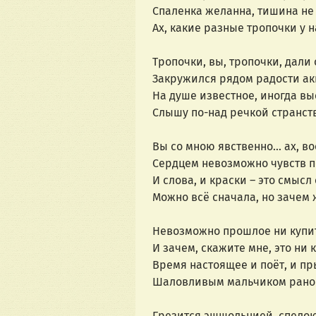
Спаленка желанна, тишина н
Ах, какие разные тропочки у н
Тропочки, вы, тропочки, дали
Закружился рядом радости ак
На душе известное, иногда в
Слышу по-над речкой странств
Вы со мною явственно… ах, в
Сердцем невозможно чувств п
И слова, и краски – это смыс
Можно всё сначала, но зачем 
Невозможно прошлое ни купит
И зачем, скажите мне, это ни к
Время настоящее и поёт, и пр
Шаловливым мальчиком рано 
Грезится эшшольцией, спело