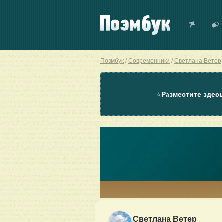
Поэмбук
Современники
Светлана Ветер
⭐
Разместите здес
Светлана Ветер