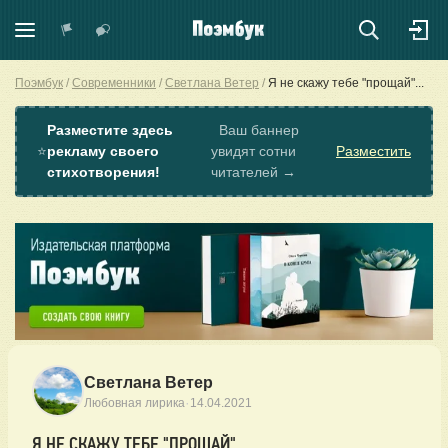
Поэмбук
Современники
Светлана Ветер
Я не скажу тебе "прощай"...
Разместите здесь
Ваш баннер
⭐
рекламу своего
увидят сотни
Разместить
стихотворения!
читателей →
Светлана Ветер
·
Любовная лирика
14.04.2021
Я НЕ СКАЖУ ТЕБЕ "ПРОЩАЙ"...