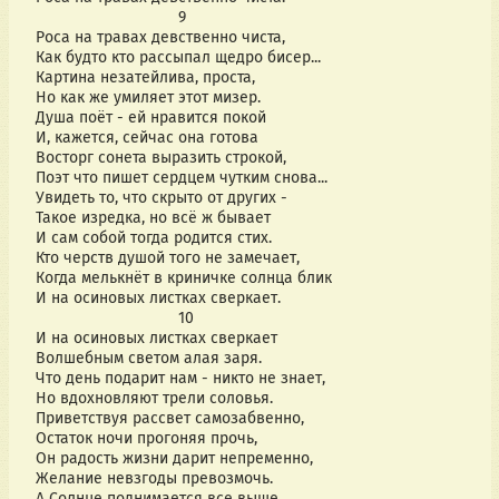
                                9
Роса на травах девственно чиста,
Как будто кто рассыпал щедро бисер...
Картина незатейлива, проста,
Но как же умиляет этот мизер.
Душа поёт - ей нравится покой
И, кажется, сейчас она готова
Восторг сонета выразить строкой,
Поэт что пишет сердцем чутким снова...
Увидеть то, что скрыто от других -
Такое изредка, но всё ж бывает
И сам собой тогда родится стих.
Кто черств душой того не замечает,
Когда мелькнёт в криничке солнца блик
И на осиновых листках сверкает.
                                10
И на осиновых листках сверкает
Волшебным светом алая заря.
Что день подарит нам - никто не знает,
Но вдохновляют трели соловья.
Приветствуя рассвет самозабвенно,
Остаток ночи прогоняя прочь,
Он радость жизни дарит непременно,
Желание невзгоды превозмочь.
А Солнце поднимается все выше,