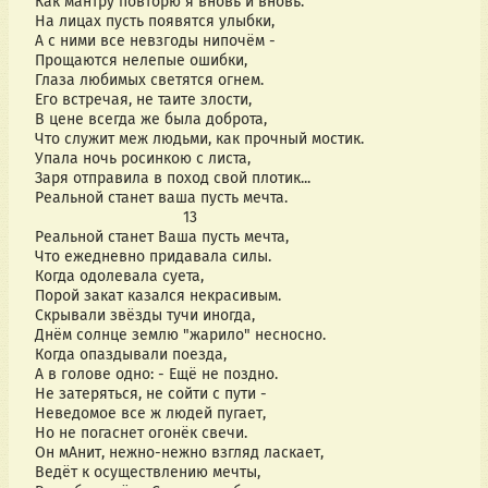
Как мантру повторю я вновь и вновь.
На лицах пусть появятся улыбки,
А с ними все невзгоды нипочём -
Прощаются нелепые ошибки,
Глаза любимых светятся огнем.
Его встречая, не таите злости,
В цене всегда же была доброта,
Что служит меж людьми, как прочный мостик.
Упала ночь росинкою с листа,
Заря отправила в поход свой плотик...
Реальной станет ваша пусть мечта.
                                  13
Реальной станет Ваша пусть мечта,
Что ежедневно придавала силы.
Когда одолевала суета,
Порой закат казался некрасивым.
Скрывали звёзды тучи иногда,
Днём солнце землю "жарило" несносно.
Когда опаздывали поезда,
А в голове одно: - Ещё не поздно.
Не затеряться, не сойти с пути -
Неведомое все ж людей пугает, 
Но не погаснет огонёк свечи.
Он мАнит, нежно-нежно взгляд ласкает,
Ведёт к осуществлению мечты,