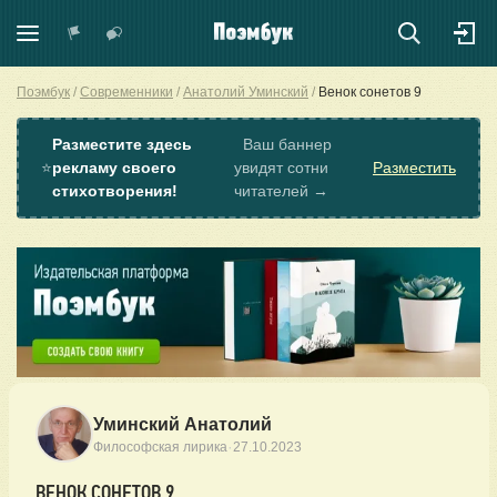
Поэмбук
Современники
Анатолий Уминский
Венок сонетов 9
Разместите здесь
Ваш баннер
⭐
рекламу своего
увидят сотни
Разместить
стихотворения!
читателей →
Уминский Анатолий
·
Философская лирика
27.10.2023
ВЕНОК СОНЕТОВ 9