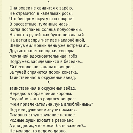
                                4
Она вовек не свидится с зарёю,
Не отразится в капельках росы,
Что бисером округу всю покроет
В рассветные, туманные часы.
Когда посланец Солнца полусонный,
Нырнёт в ручей, как будто невзначай.
На ветки вспрыгнет иве наклонённой,
Шепнув ей:"Новый день уже встречай"...
Других планет холодная соседка.
Мечтаний вдохновительница, грёз
Подружек, засидевшихся в беседке...
Ей бесполезно задавать вопрос -
За тучей спрячется порой кокетка,
Таинственная в окруженьи звёзд.
                                5
Таинственная в окруженьи звёзд,
Нередко в обрамлении короны.
Случайно как-то родился вопрос:
"Чем привлекательна Луна влюблённым?"
Под ней душевнее звучит романс,
Гитарных струн звучание нежнее.
Родные души входят в резонанс,
А для двоих, что может быть важнее?...
Не молода, то ведомо давно,