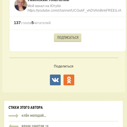
Мой канал на Ютубе
https://youtube.com/channel/UCGukF_vhDVAmBnkFREEiLrA
137
5
стихов
читателей
ПОДПИСАТЬСЯ
Поделиться
СТИХИ ЭТОГО АВТОРА
КЛЁН МОЛОДОЙ...
ВЕНОК СОНЕТОВ 10