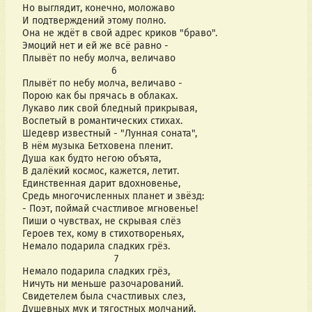
Но выглядит, конечно, моложаво 
И подтверждений этому полно.
Она не ждёт в свой адрес криков "браво".
Эмоций нет и ей же всё равно -
Плывёт по небу молча, величаво
                                6
Плывёт по небу молча, величаво -
Порою как бы прячась в облаках.
Лукаво лик свой бледный прикрывая,
Воспетый в романтических стихах.
Шедевр известный - "Лунная соната",
В нём музыка Бетховена пленит.
Душа как будто негою объята,
В далёкий космос, кажется, летит.
Единственная дарит вдохновенье, 
Средь многочисленных планет и звёзд:
- Поэт, поймай счастливое мгновенье!
Пиши о чувствах, не скрывая слёз
Героев тех, кому в стихотвореньях,
Немало подарила сладких грёз.
                                 7
Немало подарила сладких грёз,
Ничуть ни меньше разочарований.
Свидетелем была счастливых слез,
Душевных мук и тягостных молчаний.