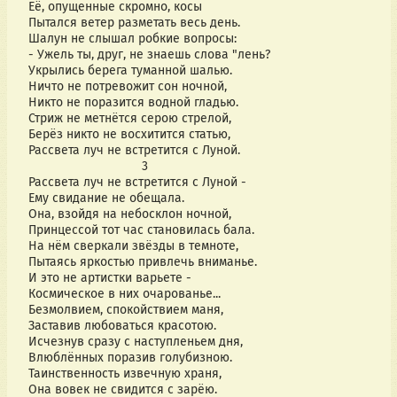
Её, опущенные скромно, косы
Пытался ветер разметать весь день.
Шалун не слышал робкие вопросы:
- Ужель ты, друг, не знаешь слова "лень?
Укрылись берега туманной шалью.
Ничто не потревожит сон ночной,
Никто не поразится водной гладью.
Стриж не метнётся серою стрелой,
Берёз никто не восхитится статью,
Рассвета луч не встретится с Луной.
                                3
Рассвета луч не встретится с Луной -
Ему свидание не обещала.
Она, взойдя на небосклон ночной,
Принцессой тот час становилась бала.
На нём сверкали звёзды в темноте,
Пытаясь яркостью привлечь вниманье.
И это не артистки варьете -
Космическое в них очарованье...
Безмолвием, спокойствием маня,
Заставив любоваться красотою.
Исчезнув сразу с наступленьем дня,
Влюблённых поразив голубизною.
Таинственность извечную храня,
Она вовек не свидится с зарёю.