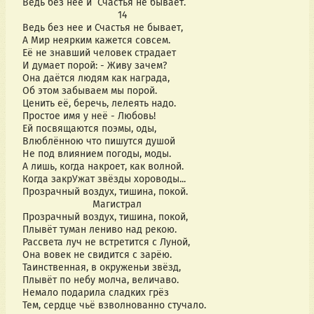
Ведь без неё и  Счастья не бывает.
                                  14
Ведь без нее и Счастья не бывает,
А Мир неярким кажется совсем.
Её не знавший человек страдает
И думает порой: - Живу зачем?
Она даётся людям как награда,
Об этом забываем мы порой.
Ценить её, беречь, лелеять надо.
Простое имя у неё - Любовь!
Ей посвящаются поэмы, оды,
Влюблённою что пишутся душой
Не под влиянием погоды, моды.
А лишь, когда накроет, как волной.
Когда закрУжат звёзды хороводы...
Прозрачный воздух, тишина, покой.
                         Магистрал
Прозрачный воздух, тишина, покой, 
Плывёт туман лениво над рекою.
Рассвета луч не встретится с Луной,
Она вовек не свидится с зарёю.
Таинственная, в окруженьи звёзд,
Плывёт по небу молча, величаво.
Немало подарила сладких грёз
Тем, сердце чьё взволнованно стучало.