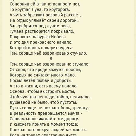
Соперниц ей в таинственности нет,
То круглая Луна, то круторога.
А чуть забрезжит розовый рассвет,
На отдых уплывёт своей дорогой...
Засеребрится под лучом роса,
Тумана растворится покрывало,
Покроются лазурью Небеса
И это дня прекрасного начало.
Который вновь подарит чудеса
Тем, сердце чьё взволновано стучало.
                                 8
Тем, сердце чье взволнованно стучало
От слов, что вроде кажутся просты,
Которых не считают много-мало,
Посыл летел любви и доброты.
А это в жизни, есть всему начало,
Основа, чтобы выстроить мосты,
Чтоб чувства несть достойно, величаво.
Душевной не было, чтоб пустоты.
Пусть сердце не познает боль, тревогу,
В реальность превращается мечта -
Словам хорошим дайте же дорогу.
И сможете понять в момент тогда:
Прекрасного вокруг людей так много...
Роса на травах девственно чиста.