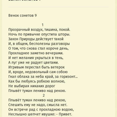
Венок сонетов 9
                                1
Прозрачный воздух, тишина, покой.
Ночь по привычке опустила шторы.
Закон Природы действует такой
И, в общем, бесполезны разговоры
О том, что снова стал короче день,
Прохладнее заметно вечерами.
И нет желания укрыться в тень,
А луг уже не радует цветами.
Игривым перестал быть ветерок
И, вроде, недовольный сам собою
Гнал облака за неба край, за горизонт...
Как бы любуясь робкою волною,
Не выбирая никаких дорог
Плывёт туман лениво над рекою.
                                 2
Плывёт туман лениво над рекою,
Спешить ему не надо, смысла нет. 
Он встрече рад с прохладною водою,
Неслышно шепчет ивушке: - Привет.