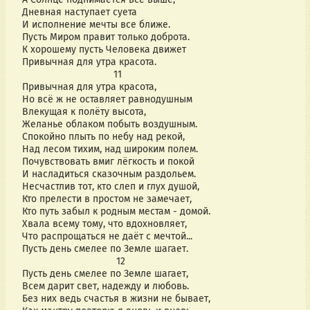
Дневная наступает суета
И исполнение мечты все ближе.
Пусть Миром правит только доброта.
К хорошему пусть Человека движет
Привычная для утра красота.
                                 11
Привычная для утра красота,
Но всё ж не оставляет равнодушным
Влекущая к полёту высота,
Желанье облаком побыть воздушным.
Спокойно плыть по небу над рекой,
Над лесом тихим, над широким полем.
Почувствовать вмиг лёгкость и покой
И насладиться сказочным раздольем.
Несчастлив тот, кто слеп и глух душой,
Кто прелести в простом не замечает,
Кто путь забыл к родным местам - домой.
Хвала всему тому, что вдохновляет,
Что распрощаться не даёт с мечтой...
Пусть день смелее по Земле шагает.
                                  12
Пусть день смелее по Земле шагает,
Всем дарит свет, надежду и любовь.
Без них ведь счастья в жизни не бывает,