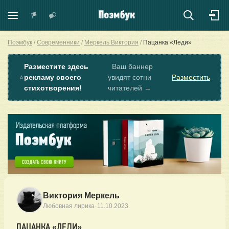
Поэмбук
Современники
Меркель Виктория
Пацанка «Леди»
Разместите здесь
Ваш баннер
⭐
рекламу своего
увидят сотни
Разместить
стихотворения!
читателей →
Виктория Меркель
·
Любовная лирика
11.10.2023
ПАЦАНКА «ЛЕДИ»