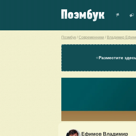
Поэмбук
Современники
Владимир Ефим
⭐
Разместите здес
Ефимов Владимир