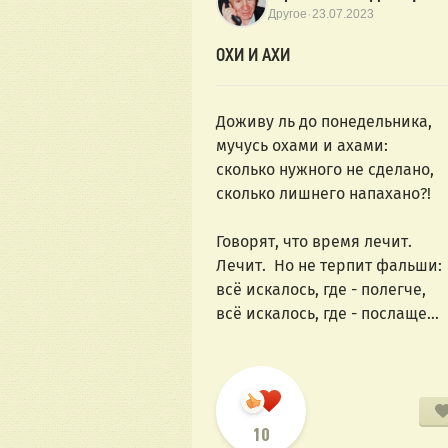
·
Другое
23.07.2023
ОХИ И АХИ
Доживу ль до понедельника,
мучусь охами и ахами:
сколько нужного не сделано,
сколько лишнего напахано?!
Говорят, что время лечит.
Лечит.  Но не терпит фальши:
всё искалось, где - полегче,
всё искалось, где - послаще...
10