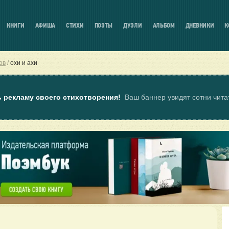
КНИГИ
АФИША
СТИХИ
ПОЭТЫ
ДУЭЛИ
АЛЬБОМ
ДНЕВНИКИ
К
ов
охи и ахи
ь рекламу своего стихотворения!
Ваш баннер увидят сотни чит