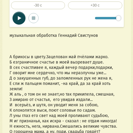
-30 c
+30 c
музыкальная обработка Геннадий Свистунов
А брикосы в цвету.Зацелован май пчëлами жарко. 
Б езграничное счастье в моей вызревает душе. 
В сех счастливее я, каждый вечер подарки,подарки, 
Г оворит мне сердечко, что мы неразлучны уже... 
Д о закушенных губ, до заломленных рук не жена я, 
Е сли ж пальцем поманит, -на край, да за край хоть 
земли! 
Ж аль , о том он не знает,но так прикипела, смешная, 
З амираю от счастья,  его увидав издали... 
И  всерьёз, и шутя, он уводит меня за собою, 
К олоколятся выси, поют соловьи по садам. 
Л уны глаз его свет над моей проливают судьбою,
М иг признанья, как искра - сказал : не отдам никогда! 
Н ежность, нега, нирвана.Смешались великие чувства.
О горошена мама, а ну, поди, свадьба грядëт? 