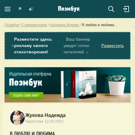
Поэмбук
Современники
Надежда Жукова
Я люблю и любима...
Разместите здесь
Ваш баннер
⭐
рекламу своего
увидят сотни
Разместить
стихотворения!
читателей →
Жукова Надежда
·
Акростихи
12.04.2023
Я ЛЮБЛЮ И ЛЮБИМА...