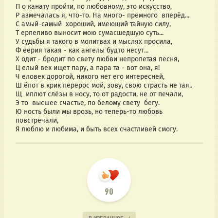
П о канату пройти, по любовному, это искусство, 
Р азмечалась я, что-то. На много- премного  вперëд... 
С амый-самый  хороший, имеющий тайную силу, 
Т ерпеливо выносит мою сумасшедшую суть... 
У судьбы я такого в молитвах и мыслях просила, 
Ф еерия такая - как ангелы будто несут... 
Х одит - бродит по свету любви непропетая песня, 
Ц елый век ищет пару, а пара та - вот она, я! 
Ч еловек дорогой, никого нет его интересней, 
Ш ëпот в крик перерос мой, зову, свою страсть не тая.. 
Щ  иплют слëзы в носу, то от радости, не от печали, 
Э то  высшее счастье, по белому свету  бегу.
Ю ность были мы врозь, но теперь-то любовь 
повстречали, 
Я люблю и любима, и быть всех счастливей смогу. 
90