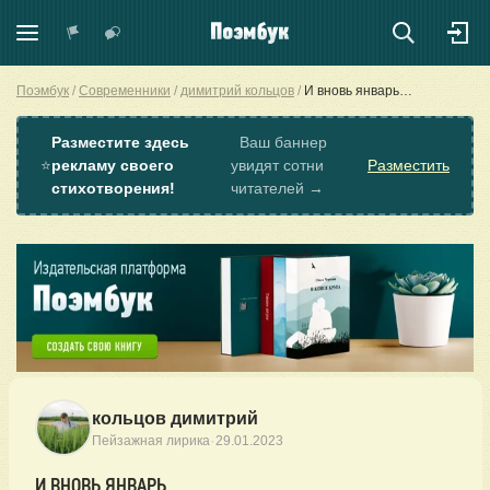
Поэмбук
Современники
димитрий кольцов
И вновь январь…
Разместите здесь
Ваш баннер
⭐
рекламу своего
увидят сотни
Разместить
стихотворения!
читателей →
кольцов димитрий
·
Пейзажная лирика
29.01.2023
И ВНОВЬ ЯНВАРЬ…