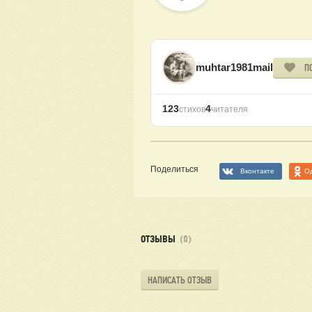
muhtar1981mail
П
123
4
стихов
читателя
Поделиться
Вконтакте
О
ОТЗЫВЫ
(0)
НАПИСАТЬ ОТЗЫВ