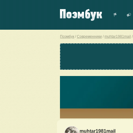
Поэмбук
Современники
muhtar1981mail
muhtar1981mail