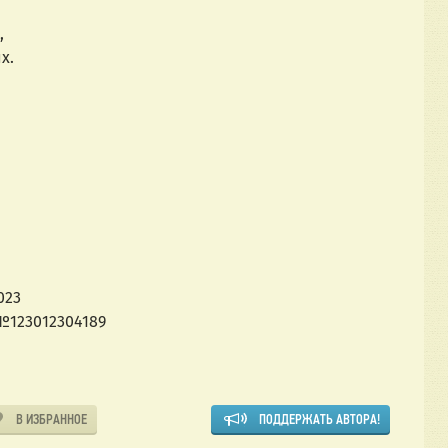
,
х.
023
№123012304189
В ИЗБРАННОЕ
ПОДДЕРЖАТЬ АВТОРА!