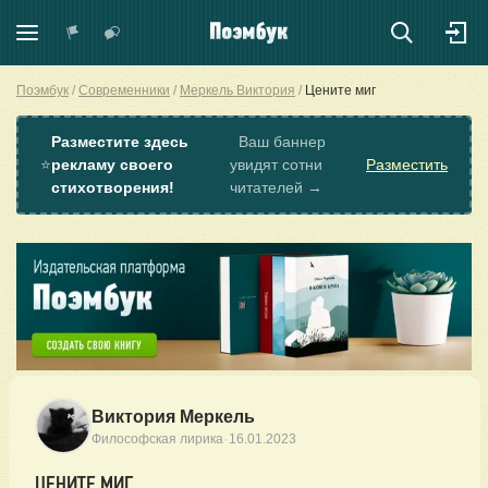
Поэмбук
Современники
Меркель Виктория
Цените миг
Разместите здесь
Ваш баннер
⭐
рекламу своего
увидят сотни
Разместить
стихотворения!
читателей →
Виктория Меркель
·
Философская лирика
16.01.2023
ЦЕНИТЕ МИГ