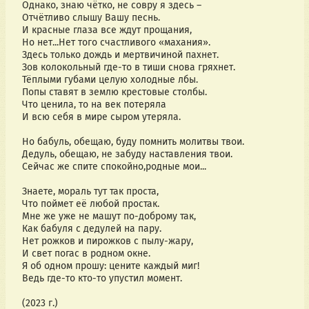
Однако, знаю чётко, не совру я здесь –
Отчётливо слышу Вашу песнь.
И красные глаза все ждут прощания,
Но нет...Нет того счастливого «махания».
Здесь только дождь и мертвичиной пахнет.
Зов колокольный где-то в тиши снова гряхнет.
Тёплыми губами целую холодные лбы.
Попы ставят в землю крестовые столбы.
Что ценила, то на век потеряла
И всю себя в мире сыром утеряла.
Но бабуль, обещаю, буду помнить молитвы твои.
Дедуль, обещаю, не забуду наставления твои.
Сейчас же спите спокойно,родные мои...
Знаете, мораль тут так проста,
Что поймет её любой простак.
Мне же уже не машут по-доброму так,
Как бабуля с дедулей на пару.
Нет рожков и пирожков с пылу-жару,
И свет погас в родном окне.
Я об одном прошу: цените каждый миг!
Ведь где-то кто-то упустил момент. 
(2023 г.)