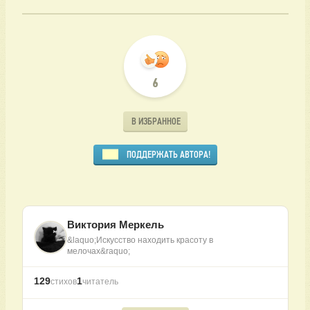
6
В ИЗБРАННОЕ
ПОДДЕРЖАТЬ АВТОРА!
Виктория Меркель
&laquo;Искусство находить красоту в
мелочах&raquo;
129
1
стихов
читатель