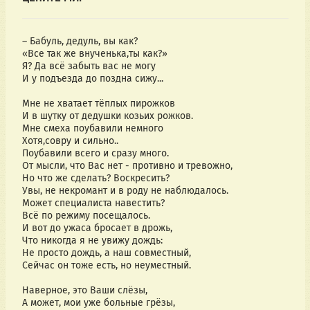
– Бабуль, дедуль, вы как?
«Все так же внученька,ты как?»
Я? Да всё забыть вас не могу
И у подъезда до поздна сижу...
Мне не хватает тёплых пирожков
И в шутку от дедушки козьих рожков.
Мне смеха поубавили немного
Хотя,совру и сильно..
Поубавили всего и сразу много.
От мысли, что Вас нет - противно и тревожно,
Но что же сделать? Воскресить?
Увы, не некромант и в роду не наблюдалось.
Может специалиста навестить?
Всë по режиму посещалось.
И вот до ужаса бросает в дрожь,
Что никогда я не увижу дождь:
Не просто дождь, а наш совместный,
Сейчас он тоже есть, но неуместный.
Наверное, это Ваши слёзы,
А может, мои уже больные грёзы,