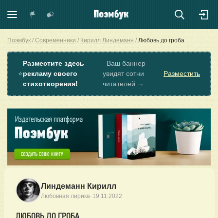
Поэмбук
Современники
Кирилл Линдеманн
Любовь до гроба
Разместите здесь
Ваш баннер
⭐
рекламу своего
увидят сотни
Разместить
стихотворения!
читателей →
Линдеманн Кирилл
·
Любовная лирика
19.11.2022
ЛЮБОВЬ ДО ГРОБА