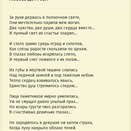
За руки держась в полночном свете,
Они мечтательно парили меж могил.
Два чувства, две души, два сердца вместе…
И лунный свет их счастье озарил…
И стало зримо средь оград и склепов,
Как слёзы радости скользили по щекам.
В глазах любовь искрилась слепо,
И первый снег ложился к их ногам…
Их губы в мёртвой тишине слились
Над ледяной землёй и под тяжёлым небом.
Тепло сердец взвивалось ввысь,
Единство душ стремилось следом…
Лица памятников мирно умилялись,
Уж не смущал давно унылый прах…
Но искры грусти тихо разгорались
В счастливых девичьих глазах…
Не зародилось в девушке ни капли страха,
Когда луну накрыло облако теней.