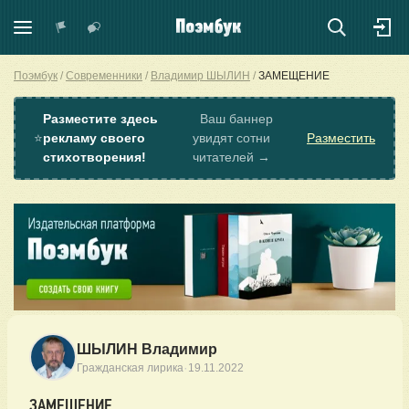
Поэмбук
Современники
Владимир ШЫЛИН
ЗАМЕЩЕНИЕ
Разместите здесь
Ваш баннер
⭐
рекламу своего
увидят сотни
Разместить
стихотворения!
читателей →
ШЫЛИН Владимир
·
Гражданская лирика
19.11.2022
ЗАМЕЩЕНИЕ