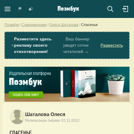
Поэмбук
Современники
Олеся Шаталова
Спасенье
Разместите здесь
Ваш баннер
⭐
рекламу своего
увидят сотни
Разместить
стихотворения!
читателей →
Шаталова Олеся
·
Религиозная лирика
02.11.2022
СПАСЕНЬЕ