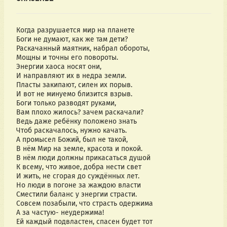
Когда разрушается мир на планете
Боги не думают, как же там дети?
Раскачанный маятник, набрал обороты,
Мощны и точны его повороты.
Энергии хаоса носят они,
И направляют их в недра земли.
Пласты закипают, силен их порыв.
И вот не минуемо близится взрыв.
Боги только разводят руками,
Вам плохо жилось? зачем раскачали?
Ведь даже ребёнку положено знать
Чтоб раскачалось, нужно качать.
А промысел Божий, был не такой,
В нём Мир на земле, красота и покой.
В нём люди должны прикасаться душой
К всему, что живое, добра нести свет 
И жить, не сгорая до суждённых лет.
Но люди в погоне за жаждою власти 
Сместили баланс у энергии страсти.
Совсем позабыли, что страсть одержима
А за частую- неудержима!
Ей каждый подвластен, спасен будет тот