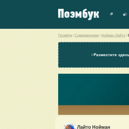
Поэмбук
Современники
Нойман Лайто
⭐
Разместите здес
Лайто Нойман