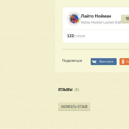
Лайто Нойман
Homo Homini Lumen Est!
122
стихов
Поделиться
Вконтакте
О
ОТЗЫВЫ
(0)
НАПИСАТЬ ОТЗЫВ