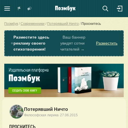
Поэмбук
Современники
Потерявший Ничто
Проснитесь
Разместите здесь
Ваш баннер
⭐
рекламу своего
увидят сотни
Разместить
стихотворения!
читателей →
Потерявший Ничто
·
Философская лирика
27.06.2015
ПРОСНИТЕСЬ