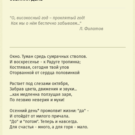
"О, високосный год – проклятый год!  
 Как мы о нём беспечно забываем..." 
                                                          Л. Филатов
Окно. Туман средь сумрачных стволов.
И воскресенье - к Радуге тропинка;
Костлявая, сегодня твой улов
Оторванной от сердца половинкой
Растает под слезами октября, 
Забрав цвета, движения и звуки...
...как медленна ползущая заря,
По лезвию неверия и муки!
Осенний день* промолвит жизни: "да" -
И отойдёт от милого причала.
"До" и "потом". Теперь и навсегда.
Для счастья - много, а для горя - мало.