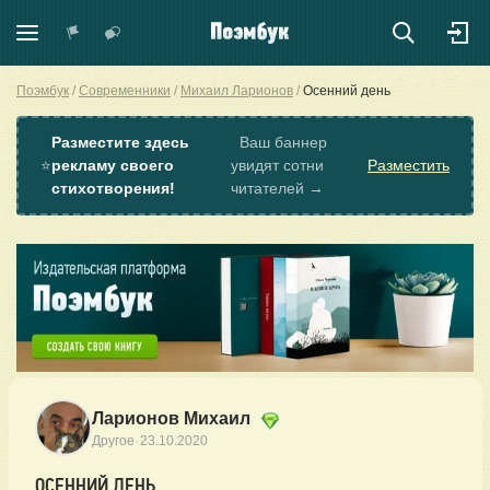
Поэмбук
Современники
Михаил Ларионов
Осенний день
Разместите здесь
Ваш баннер
⭐
рекламу своего
увидят сотни
Разместить
стихотворения!
читателей →
Ларионов Михаил
·
Другое
23.10.2020
ОСЕННИЙ ДЕНЬ