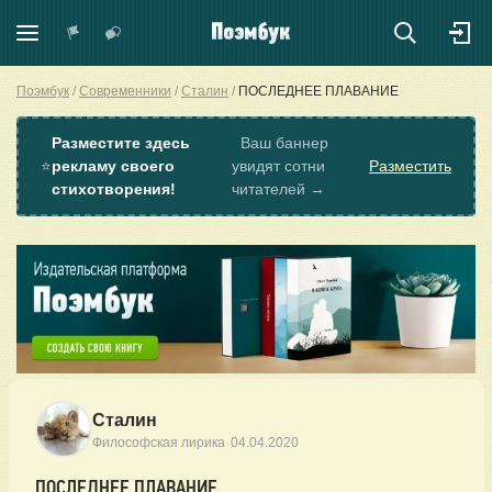
Поэмбук
Современники
Сталин
ПОСЛЕДНЕЕ ПЛАВАНИЕ
Разместите здесь
Ваш баннер
⭐
рекламу своего
увидят сотни
Разместить
стихотворения!
читателей →
Сталин
·
Философская лирика
04.04.2020
ПОСЛЕДНЕЕ ПЛАВАНИЕ