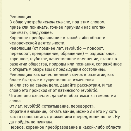
Революция
В обще употребляемом смысле, под этим словом, 
привыкли понимать, точнее приучили нас его так 
понимать, следующее.  
Коренное преобразование в какой-либо области 
человеческой деятельности.
Революция (от позднее лат. revolutio — поворот, 
переворот, превращение, обращение) — радикальное, 
коренное, глубокое, качественное изменение, скачок в 
развитии общества, природы или познания, сопряжённое 
с открытым разрывом с предыдущим состоянием. 
Революцию как качественный скачок в развитии, как 
более быстрые и существенные изменения. 
Так ли это на самом деле, давайте рассмотрим. И так 
слово это происходит от латинского revolūtiō.
Что же оно означает, давайте обратимся к этимологии 
слова.
От лат. revolūtiō «откатывание, переворот».
Обратим внимание,  откатывание, можно ли это ну хоть 
как то сопоставить с движением вперёд, конечно нет. Ну 
да пойдём по пунктам. 
Первое: коренное преобразование в какой-либо области 