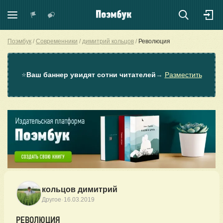
Поэмбук
Современники
димитрий кольцов
Революция
⭐
Ваш баннер увидят сотни читателей
→
Разместить
кольцов димитрий
·
Другое
16.03.2019
РЕВОЛЮЦИЯ