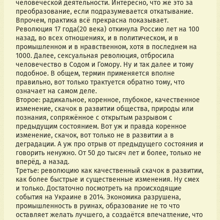
человеческой деятельности. Интересно, что же это за 
преобразование, если подразумевается откатывание. 
Впрочем, практика всё прекрасна показывает. 
Революция 17 года(20 века) откинула Россию лет на 100 
назад, во всех отношениях, и в политическом, и в 
промышленном и в нравственном, хотя в последнем на 
1000. Далее, сексуальная революция, отбросила 
человечество в Содом и Гомору. Ну и так далее и тому 
подобное. В общем, термин применяется вполне 
правильно, вот только трактуется обратно тому, что 
означает на самом деле.   
Второе: радикальное, коренное, глубокое, качественное 
изменение, скачок в развитии общества, природы или 
познания, сопряжённое с открытым разрывом с 
предыдущим состоянием. Вот уж и правда коренное 
изменение, скачок, вот только не в развитии а в 
деградации. А уж про отрыв от предыдущего состояния и 
говорить ненужно. От 50 до тысяч лет и более, только не 
вперёд, а назад. 
Третье: революцию как качественный скачок в развитии, 
как более быстрые и существенные изменения. Ну смех 
и только. Достаточно посмотреть на происходящие 
события на Украине в 2014. Экономика разрушена, 
промышленность в руинах, образование не то что 
оставляет желать лучшего, а создаётся впечатление, что 