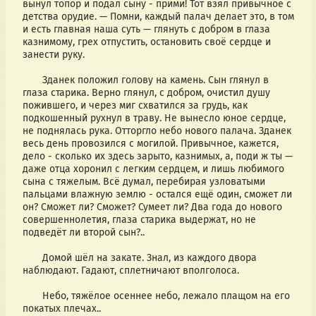
вынул топор и подал сыну - прими! Тот взял привычное с 
детства орудие. — Помни, каждый палач делает это, в том 
и есть главная наша суть — глянуть с добром в глаза 
казнимому, грех отпустить, остановить своё сердце и 
занести руку. 
       Зданек положил голову на камень. Сын глянул в 
глаза старика. Верно глянул, с добром, очистил душу 
пожившего, и через миг схватился за грудь, как 
подкошенный рухнул в траву. Не вынесло юное сердце, 
не поднялась рука. Отторгло небо нового палача. Зданек 
весь день провозился с могилой. Привычное, кажется, 
дело - сколько их здесь зарыто, казнимых, а, поди ж ты — 
даже отца хоронил с легким сердцем, и лишь любимого 
сына с тяжелым. Всё думал, перебирая узловатыми 
пальцами влажную землю - остался ещё один, сможет ли 
он? Сможет ли? Сможет? Сумеет ли? Два года до нового 
совершеннолетия, глаза старика выдержат, но не 
подведёт ли второй сын?.. 
       Домой шёл на закате. Знал, из каждого двора 
наблюдают. Гадают, сплетничают вполголоса. 
       Небо, тяжёлое осеннее небо, лежало плащом на его 
покатых плечах.. 