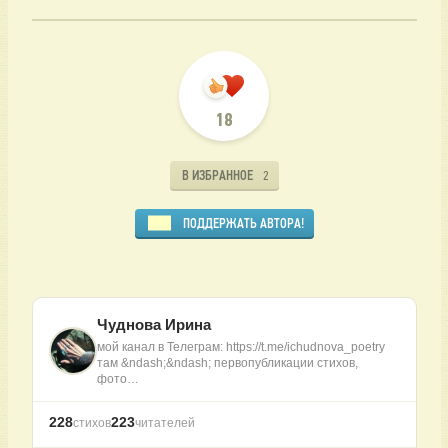
18
В ИЗБРАННОЕ
2
ПОДДЕРЖАТЬ АВТОРА!
Чуднова Ирина
мой канал в Телеграм: https://t.me/ichudnova_poetry
там &ndash;&ndash; первопубликации стихов,
фото…
228
223
стихов
читателей