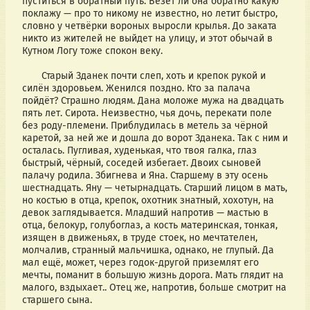
пуститься в обратный путь. Везёт ли она обратно какую 
поклажу — про то никому не известно, но летит быстро, 
словно у четвёрки вороных выросли крылья. До заката 
никто из жителей не выйдет на улицу, и этот обычай в 
Кутном Логу тоже спокон веку. 
       Старый Зданек почти слеп, хоть и крепок рукой и 
силён здоровьем. Женился поздно. Кто за палача 
пойдёт? Страшно людям. Дана моложе мужа на двадцать 
пять лет. Сирота. Неизвестно, чья дочь, перекати поле 
без роду-племени. Приблудилась в метель за чёрной 
каретой, за ней же и дошла до ворот Зданека. Так с ним и 
осталась. Пугливая, худенькая, что твоя галка, глаз 
быстрый, чёрный, соседей избегает. Двоих сыновей 
палачу родила. Збигнева и Яна. Старшему в эту осень 
шестнадцать. Яну — четырнадцать. Старший лицом в мать, 
но костью в отца, крепок, охотник знатный, хохотун, на 
девок заглядывается. Младший напротив — мастью в 
отца, белокур, голубоглаз, а кость материнская, тонкая, 
изящен в движеньях, в труде стоек, но мечтателен, 
молчалив, странный мальчишка, однако, не глупый. Да 
мал ещё, может, через годок-другой приземлят его 
мечты, поманит в большую жизнь дорога. Мать глядит на 
малого, вздыхает.. Отец же, напротив, больше смотрит на 
старшего сына. 