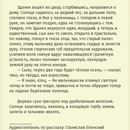
       Зданек вошёл во двор, сгорбившись, направился к 
дому. Солнце садилось за редкий лес, за дальние поля, 
слепило глаза, и Яна у поленницы, с топором в левой 
руке, он заметил поздно, едва не столкнувшись с тем. 
Увидев, что Зданек вернулся один, младший, а теперь и 
единственный, сын как-то смело, открыто и пристально, 
по-новому, глянул в глаза отца, так, что старый палач 
понял, этому мальчику дано остановить сердце и занести 
руку. Уголки старческих губ предательски задрожали, 
усилием воли скинув вдруг навалившуюся гранитную 
усталость, палач положил заскорузлую, пахнущую 
землёй руку на плечо юноши. 
       — Сыну, через два года будет тёплая осень, — сказал 
тихо, но твёрдо, как взрослому. 
       — Я знаю, отец, — Ян мальчишески откинул светлую 
чёлку и почти не глядя, привычно и точно обрушил топор 
на ладное берёзовое поленце. 
       Дерево сухо треснуло под уработанным железом. 
Солнце закатилось, наконец, в холщовую торбу земли, 
запела в тальнике иволга.. 
___________
Аудиоспектакль по рассказу: Станислав Еленский