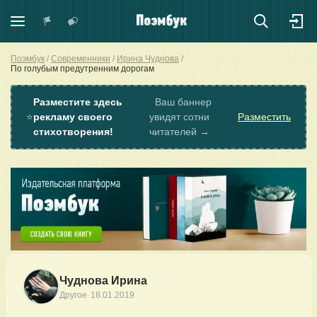
Поэмбук
Современники
Ирина Чуднова
По голубым предутренним дорогам
Разместите здесь
Ваш баннер
⭐
рекламу своего
увидят сотни
Разместить
стихотворения!
читателей →
Чуднова Ирина
·
Другое
18.01.2019