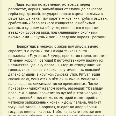
       Лишь только по временам, но всегда перед 
рассветом, черная, запылённая от ступиц до лакового 
герба под крышей, государственная карета с окнами в 
решётках, да какая там карета — крепкий грубый рыдван, 
сработанный безо всякого изящества, с небритым 
мрачным кучером на облучке, появляется в проёме 
въездной дубовой арки, под слинявшими охряными 
письменами — "Кутный Лог — владение короля Грегоша". 
       Привратник в чёрном, с закрытым лицом, зычно 
спросит: "Се Кутный Лог. Откуда такие? Пошто 
пожаловали?", угрюмый кучер, прочистив горло, ответит: 
"Именем короля Грегоша! К потомственному палачу их 
Величества Зданеку послан. Пятерым отпущения!" Их 
голоса, скрип колёс и хорханье утомлённых лошадей 
далеко слышны в хрупком сумраке утра. Ритуал един 
спокон веку, меняются в нём лишь имена монарха и 
палача, да выкликаемое число привезённых. После 
привратник ударит жезлом оземь, разрешит: "К западу 
правь!" И рыдван прокатит по пустой в этот час улице, 
единственной в местечке, по которой может пройти 
чётвёрка запряжённых коней, к дому палача, лязгнет 
чугунный запор на воротах, въедет во двор чёрная 
государственная карета. Чтобы на закате того же дня 