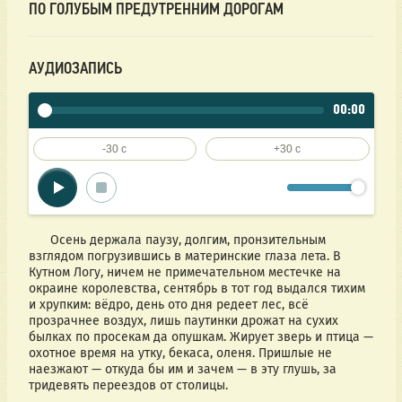
ПО ГОЛУБЫМ ПРЕДУТРЕННИМ ДОРОГАМ
АУДИОЗАПИСЬ
00:00
-30 c
+30 c
      Осень держала паузу, долгим, пронзительным 
взглядом погрузившись в материнские глаза лета. В 
Кутном Логу, ничем не примечательном местечке на 
окраине королевства, сентябрь в тот год выдался тихим 
и хрупким: вёдро, день ото дня редеет лес, всё 
прозрачнее воздух, лишь паутинки дрожат на сухих 
былках по просекам да опушкам. Жирует зверь и птица — 
охотное время на утку, бекаса, оленя. Пришлые не 
наезжают — откуда бы им и зачем — в эту глушь, за 
тридевять переездов от столицы. 