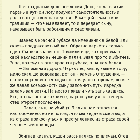
       Шестнадцатый день рождения. День, когда всякий 
парень в Кутном Логу получает самостоятельность и 
долю в отцовском наследстве. В каждой семье свои 
традиции — кто чем владеет, то и передаёт сыну, 
наказывает быть работящим и счастливым. 
       Зданек в красной рубахе да именинник в белой шли 
сквозь предрассветный лес. Обратно вернётся только 
один. Старики знали это. Помнили ещё, как принимал 
своё наследство нынешний палач. Знал про то и Збигнев. 
Знал, почему на отце красная рубаха, а на нём белая. 
       — Запоминай дорогу. Через лес, выше, выше в гору, 
мимо скал, до водопада. Вот он - Камень Отпущения, — 
старик передвигался ходко, не глядя по сторонам, но всё 
же давал возможность сыну запомнить путь. Изредка 
заламывал ветки. На место пришли чуть запыхавшись. 
Всё, что касается казнимых, парень уже узнал, теперь 
отец откроет последнее. 
       — Палач, сын, не убийца! Люди к нам относятся 
настороженно, но не потому, что мы ведаем смертью, а 
из страха прикоснуться к преступлению. Из страха своей 
человечьей природы. 
       Збигнев кивнул, кудри рассыпались по плечам. Отец 