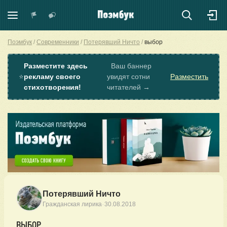
Поэмбук
Современники
Потерявший Ничто
выбор
Разместите здесь
Ваш баннер
⭐
рекламу своего
увидят сотни
Разместить
стихотворения!
читателей →
Потерявший Ничто
·
Гражданская лирика
30.08.2018
ВЫБОР