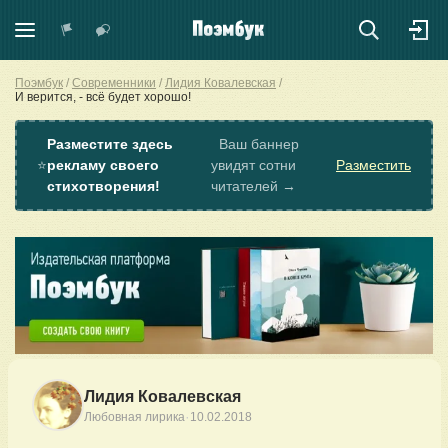
Поэмбук
Современники
Лидия Ковалевская
И верится, - всё будет хорошо!
Разместите здесь
Ваш баннер
⭐
рекламу своего
увидят сотни
Разместить
стихотворения!
читателей →
Лидия Ковалевская
·
Любовная лирика
10.02.2018