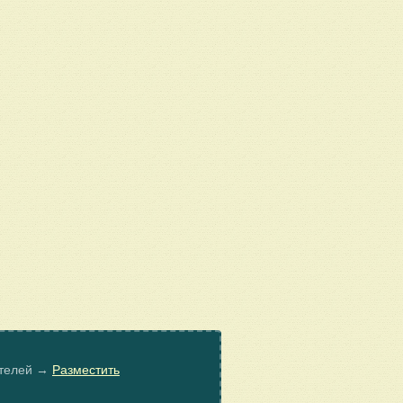
ателей →
Разместить