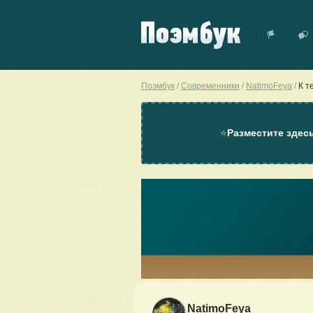
Поэмбук
Современники
NatimoFeya
К т
⭐
Разместите здес
NatimoFeya