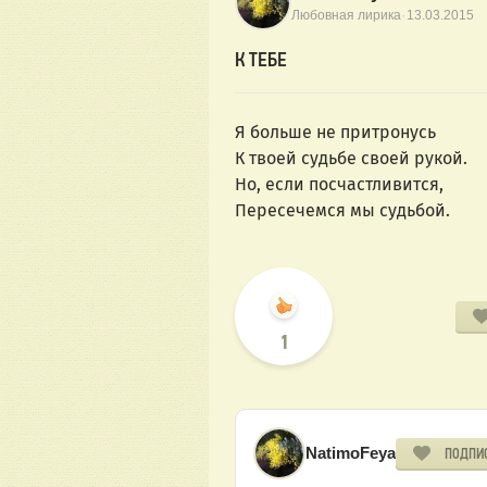
·
Любовная лирика
13.03.2015
К ТЕБЕ
Я больше не притронусь
К твоей судьбе своей рукой.
Но, если посчастливится,
Пересечемся мы судьбой.
1
NatimoFeya
ПОДПИ