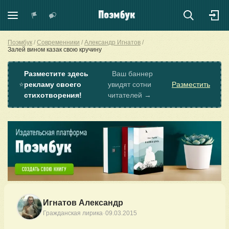
Поэмбук
Современники
Александр Игнатов
Залей вином казак свою кручину
Разместите здесь
Ваш баннер
⭐
рекламу своего
увидят сотни
Разместить
стихотворения!
читателей →
Игнатов Александр
·
Гражданская лирика
09.03.2015