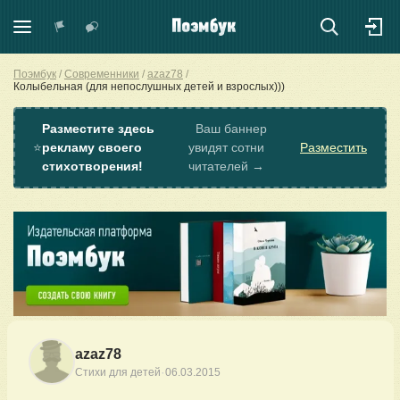
Поэмбук
Современники
azaz78
Колыбельная (для непослушных детей и взрослых)))
Разместите здесь
Ваш баннер
⭐
рекламу своего
увидят сотни
Разместить
стихотворения!
читателей →
azaz78
·
Стихи для детей
06.03.2015