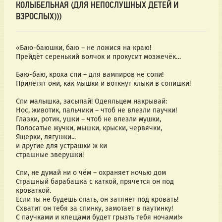
КОЛЫБЕЛЬНАЯ (ДЛЯ НЕПОСЛУШНЫХ ДЕТЕЙ И
ВЗРОСЛЫХ)))
«Баю-баюшки, баю – не ложися на краю!
Прейдёт серенький волчок и прокусит мозжечёк…
Баю-баю, кроха спи – для вампиров не сопи!
Прилетят они, как мышки и воткнут клыки в сопишки!
Спи малышка, засыпай! Одеяльцем накрывай:
Нос, животик, пальчики – чтоб не влезли паучки!
Глазки, ротик, ушки – чтоб не влезли мушки,
Полосатые жучки, мышки, крыски, червячки,
Ящерки, лягушки...
и другие для устрашки ж ки
страшные зверушки!
Спи, не думай ни о чём – охраняет ночью дом
Страшный барабашка с каткой, прячется он под
кроваткой.
Если ты не будешь спать, он затянет под кровать!
Схватит он тебя за спинку, замотает в паутинку!
С паучками и клещами будет грызть тебя ночами!»