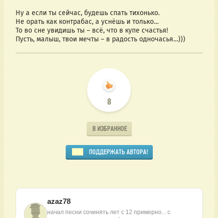
Ну а если ты сейчас, будешь спать тихонько.
Не орать как контрабас, а уснёшь и только…
То во сне увидишь ты – всё, что в купе счастья!
Пусть, малыш, твои мечты – в радость одночасья…)))
8
В ИЗБРАННОЕ
ПОДДЕРЖАТЬ АВТОРА!
azaz78
начал песни сочинять лет с 12 примерно... с