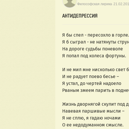
·
Философская лирика
21.02.20
АНТИДЕПРЕССИЯ
Я бы спел - пересохло в горле.
Я б сыграл - не натянуты струн
На дороге судьбы поневоле
Я попал под колеса фортуны.
И не мил мне нисколько свет 
И не радует поево бесье –
Я устал, до чертей надоело
Рваным змеем парить в подне
Жизнь дворнягой скулит под 
Навевая паршивые мысли –
Я не сплю, я гадаю ночами
О ее недодуманном смысле.