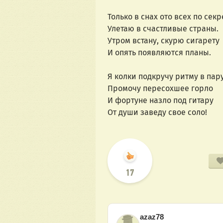
Только в снах ото всех по секр
Улетаю в счастливые страны.
Утром встану, скурю сигарету
И опять появляются планы.
Я колки подкручу ритму в пару
Промочу пересохшее горло
И фортуне назло под гитару
От души заведу свое соло!
17
azaz78