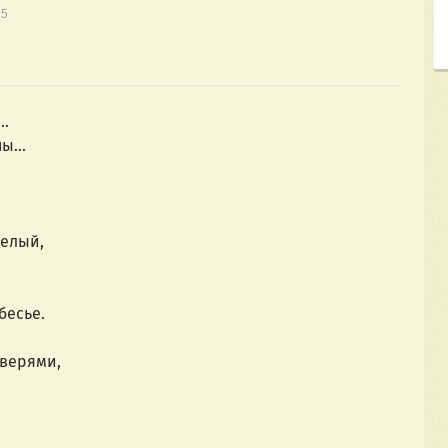
15
..
ы...
белый,
бесье.
дверями,