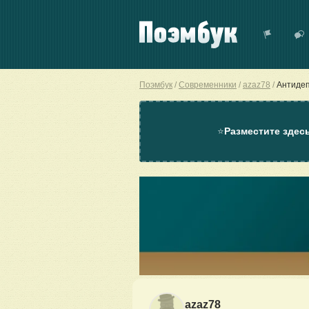
Поэмбук
Современники
azaz78
Антиде
⭐
Разместите здес
azaz78