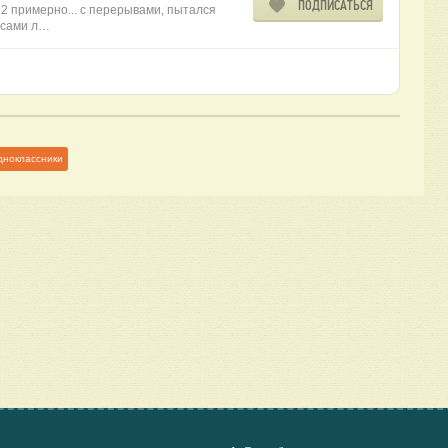
ПОДПИСАТЬСЯ
12 примерно... с перерывами, пытался
и сами л…
дноклассники