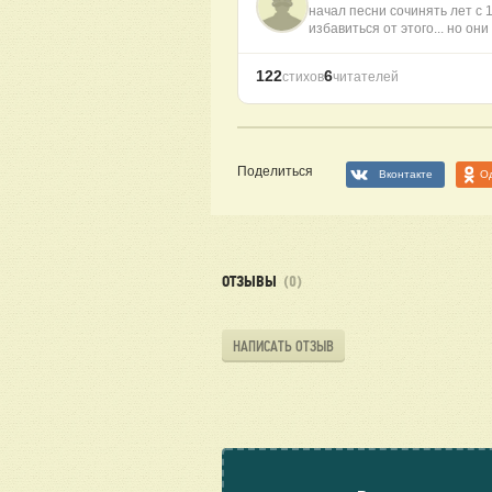
начал песни сочинять лет с 
избавиться от этого... но он
122
6
стихов
читателей
Поделиться
Вконтакте
О
ОТЗЫВЫ
(0)
НАПИСАТЬ ОТЗЫВ