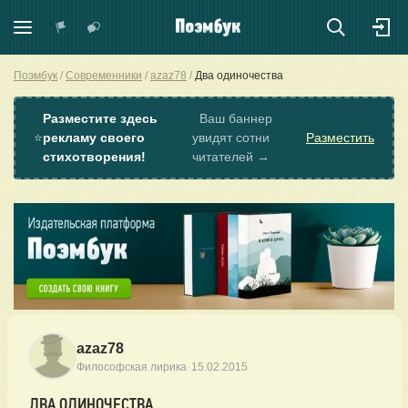
Поэмбук
Современники
azaz78
Два одиночества
Разместите здесь
Ваш баннер
⭐
рекламу своего
увидят сотни
Разместить
стихотворения!
читателей →
azaz78
·
Философская лирика
15.02.2015
ДВА ОДИНОЧЕСТВА