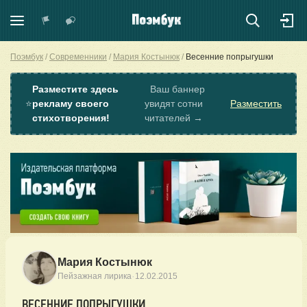
Поэмбук
Современники
Мария Костынюк
Весенние попрыгушки
Разместите здесь
Ваш баннер
⭐
рекламу своего
увидят сотни
Разместить
стихотворения!
читателей →
Мария Костынюк
·
Пейзажная лирика
12.02.2015
ВЕСЕННИЕ ПОПРЫГУШКИ