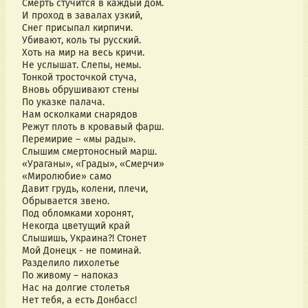
Смерть стучится в каждый дом.
И проход в завалах узкий,
Снег присыпал кирпичи.
Убивают, коль ты русский.
Хоть на мир на весь кричи.
Не услышат. Слепы, немы.
Тонкой тросточкой стуча,
Вновь обрушивают стены
По указке палача.
Нам осколками снарядов
Режут плоть в кровавый фарш.
Перемирие – «мы рады».
Слышим смертоносный марш.
«Ураганы», «Грады», «Смерчи»
«Миролюбие» само
Давит грудь, колени, плечи,
Обрывается звено.
Под обломками хоронят,
Некогда цветущий край
Слышишь, Украина?! Стонет
Мой Донецк - не поминай.
Разделило лихолетье
По живому – напоказ
Нас на долгие столетья
Нет тебя, а есть Донбасс!