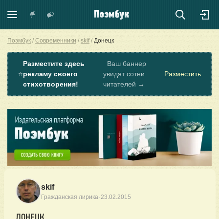
Поэмбук
Современники
skif
Донецк
Разместите здесь
Ваш баннер
⭐
рекламу своего
увидят сотни
Разместить
стихотворения!
читателей →
skif
·
Гражданская лирика
23.02.2015
ДОНЕЦК