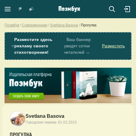
Поэмбук
Современники
Svetlana Basova
Прогулка
Разместите здесь
Ваш баннер
⭐
рекламу своего
увидят сотни
Разместить
стихотворения!
читателей →
Svetlana Basova
·
Городская лирика
01.02.2015
ПРОГУЛКА