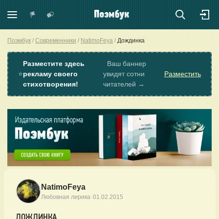
Поэмбук
Современники
NatimoFeya
Дождинка
Разместите здесь
Ваш баннер
⭐
рекламу своего
увидят сотни
Разместить
стихотворения!
читателей →
NatimoFeya
·
Любовная лирика
01.02.2015
ДОЖДИНКА