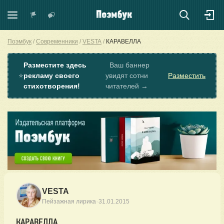
Поэмбук
Современники
VESTA
КАРАВЕЛЛА
Разместите здесь
Ваш баннер
⭐
рекламу своего
увидят сотни
Разместить
стихотворения!
читателей →
VESTA
·
Пейзажная лирика
31.01.2015
КАРАВЕЛЛА