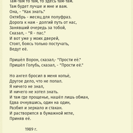
Там-там то там, то здесь там-там.
Там будет лучше и мне и вам.
Она, - "Как знать."
Октябрь - месяц для полуфраз.
Дорога к нам - долгий путь от нас,
Занявший очередь за тобой,
Сказал, - "Я - пас."
И вот уже у моих дверей,
Стоят, боясь только постучать,
Ведут её.
Пришёл Ворон, сказал,- "Прости её."
Пришёл Голубь, сказал, - "Прости её."
Но ангел бросил в меня копьё,
Другое дело, что не попал.
Я ничего не знал,
И ничего не хотел знать.
И там где прощенье, нашёл лишь обман,
Едва очнувшись, один на один,
Разбил и зеркало и стакан.
И растворился в бумажной мгле,
Приняв её.
1989 г.