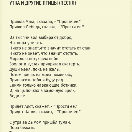
УТКА И ДРУГИЕ ПТИЦЫ (ПЕСНЯ)
Пришла Утка, сказала, - "Прости её."
Пришёл Лебедь, сказал, - "Прости её."
Из тысячи зол выбирают добро,
Но, пора улетать.
Никто не знает,что значит отстать от стаи.
Никто не знает, что значит отстать.
Мораль о потухшем небе.
Зоолог в кустах припрятал скатерть.
Души меня, пока не жаль,
Потом поешь на моих поминках,
Пригласить тебя я буду рад.
Сними только чавкающие ботинки,
И, на цыпочках в замочную щель,
Веди её.
Придет Аист, скажет, - "Прости её."
Придёт Цапля, скажет, - "Прости её."
С утра за дымом пришёл туман.
Пора бежать.