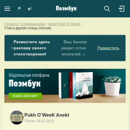
Поэмбук
Современники
Anekt Pukh O`WeeK
Утка и другие птицы (песня)
Разместите здесь
Ваш баннер
⭐
рекламу своего
увидят сотни
Разместить
стихотворения!
читателей →
Pukh O`WeeK Anekt
·
Песни
28.01.2015