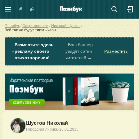
Поэмбук
Современники
Николай Шустов
Всё так же будут тикать часы...
Разместите здесь
Ваш баннер
⭐
рекламу своего
увидят сотни
Разместить
стихотворения!
читателей →
Шустов Николай
·
Городская лирика
28.01.2015