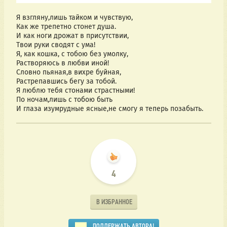
Я взгляну,лишь тайком и чувствую,
Как же трепетно стонет душа.
И как ноги дрожат в присутствии,
Твои руки сводят с ума!
Я, как кошка, с тобою без умолку,
Растворяюсь в любви иной!
Словно пьяная,в вихре буйная,
Растрепавшись бегу за тобой.
Я люблю тебя стонами страстными!
По ночам,лишь с тобою быть
И глаза изумрудные ясные,не смогу я теперь позабыть.
4
В ИЗБРАННОЕ
ПОДДЕРЖАТЬ АВТОРА!