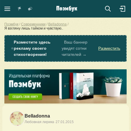
Поэмбук
Современники
Belladonna
Я взгляну лишь тайком и чувствую..
Разместите здесь
Ваш баннер
⭐
рекламу своего
увидят сотни
Разместить
стихотворения!
читателей →
Belladonna
·
Любовная лирика
27.01.2015