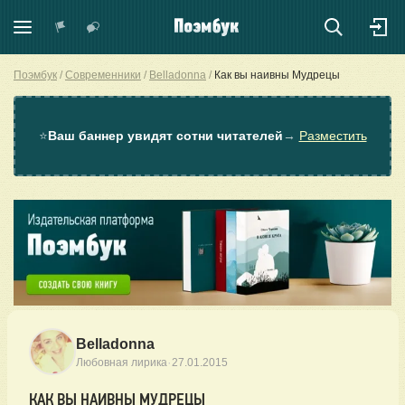
Поэмбук
Современники
Belladonna
Как вы наивны Мудрецы
⭐
Ваш баннер увидят сотни читателей
→
Разместить
Belladonna
·
Любовная лирика
27.01.2015
КАК ВЫ НАИВНЫ МУДРЕЦЫ