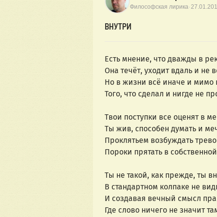
·
Философская лирика
27.01.20
ВНУТРИ
Есть мнение, что дважды в ре
Она течёт, уходит вдаль и не 
Но в жизни всё иначе и мимо
Того, что сделал и нигде не пр
Твои поступки все оценят в м
Ты жив, способен думать и меч
Проклятьем возбуждать трево
Пороки прятать в собственной
Ты не такой, как прежде, ты вн
В стандартном колпаке не ви
И создавая вечный смысл пра
Где слово ничего не значит та