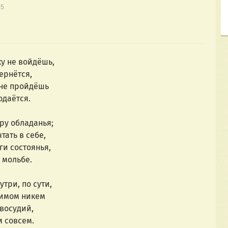
15
ку не войдёшь,
вернётся,
 не пройдёшь
одаётся.
еру обладанья;
тать в себе,
ги состоянья,
 мольбе.
утри, по сути,
димом никем
восудий,
м совсем.