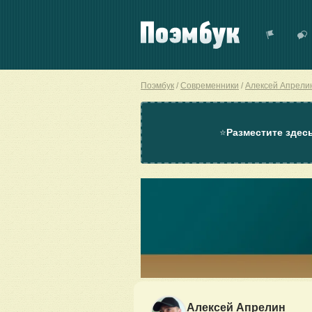
Поэмбук
Современники
Алексей Апрели
⭐
Разместите здес
Алексей Апрелин