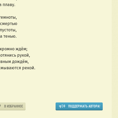
а плаву.
темноты,
 смертью
пустоты,
за тенью.
скромно ждём;
отянись рукой,
ивным дождём,
 смываются рекой.
В ИЗБРАННОЕ
ПОДДЕРЖАТЬ АВТОРА!