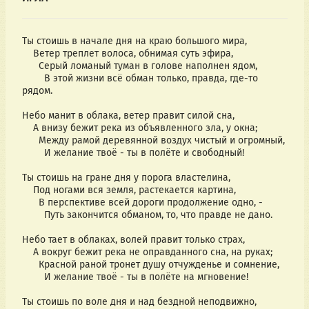
Ты стоишь в начале дня на краю большого мира,
Ветер треплет волоса, обнимая суть эфира,
Серый ломаный туман в голове наполнен ядом,
В этой жизни всё обман только, правда, где-то
рядом.
Небо манит в облака, ветер правит силой сна,
А внизу бежит река из объявленного зла, у окна;
Между рамой деревянной воздух чистый и огромный,
И желание твоё - ты в полёте и свободный!
Ты стоишь на гране дня у порога властелина,
Под ногами вся земля, растекается картина,
В перспективе всей дороги продолжение одно, -
Путь закончится обманом, то, что правде не дано.
Небо тает в облаках, волей правит только страх,
А вокруг бежит река не оправданного сна, на руках;
Красной раной тронет душу отчужденье и сомнение,
И желание твоё - ты в полёте на мгновение!
Ты стоишь по воле дня и над бездной неподвижно,