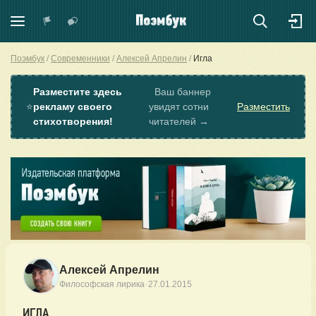
Поэмбук
Современники
Алексей Апрелин
Игла
Разместите здесь
Ваш баннер
⭐
рекламу своего
увидят сотни
Разместить
стихотворения!
читателей →
Алексей Апрелин
·
Философская лирика
27.01.2015
ИГЛА