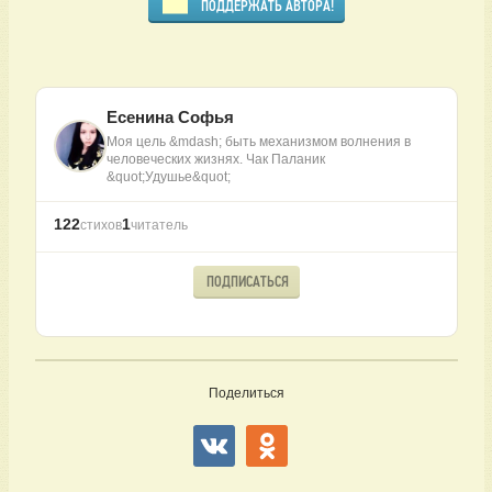
ПОДДЕРЖАТЬ АВТОРА!
Есенина Софья
Моя цель &mdash; быть механизмом волнения в
человеческих жизнях. Чак Паланик
&quot;Удушье&quot;
122
1
стихов
читатель
ПОДПИСАТЬСЯ
Поделиться