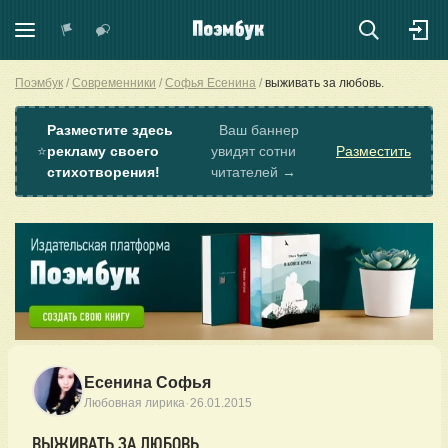
Поэмбук
Современники
Софья Есенина
выживать за любовь.
Разместите здесь
Ваш баннер
⭐
рекламу своего
увидят сотни
Разместить
стихотворения!
читателей →
Есенина Софья
·
Любовная лирика
26.01.2015
ВЫЖИВАТЬ ЗА ЛЮБОВЬ.