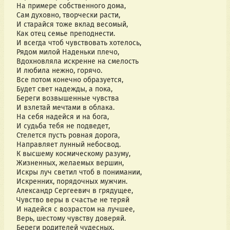
На примере собственного дома,
Сам духовно, творчески расти,
И старайся тоже вклад весомый,
Как отец семье преподнести.
И всегда чтоб чувствовать хотелось,
Рядом милой Наденьки плечо,
Вдохновляла искренне на смелость
И любила нежно, горячо.
Все потом конечно образуется,
Будет свет надежды, а пока,
Береги возвышенные чувства
И взлетай мечтами в облака.
На себя надейся и на бога,
И судьба тебя не подведет,
Стелется пусть ровная дорога,
Направляет лунный небосвод.
К высшему космическому разуму,
Жизненных, желаемых вершин,
Искры луч светил чтоб в понимании,
Искренних, порядочных мужчин.
Александр Сергеевич в грядущее,
Чувство веры в счастье не теряй
И надейся с возрастом на лучшее,
Верь, шестому чувству доверяй.
Береги родителей чудесных,