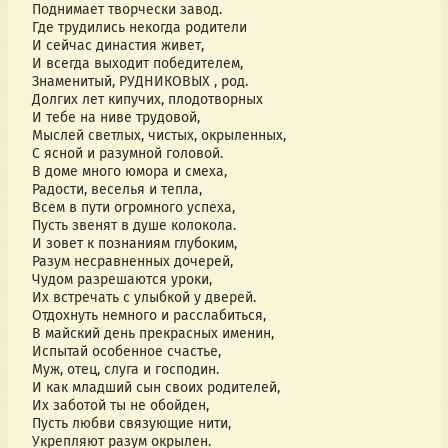
Поднимает творчески завод.
Где трудились некогда родители
И сейчас династия живет,
И всегда выходит победителем,
Знаменитый, РУДНИКОВЫХ , род.
Долгих лет кипучих, плодотворных
И тебе на ниве трудовой,
Мыслей светлых, чистых, окрыленных,
С ясной и разумной головой.
В доме много юмора и смеха,
Радости, веселья и тепла,
Всем в пути огромного успеха,
Пусть звенят в душе колокола.
И зовет к познаниям глубоким,
Разум несравненных дочерей,
Чудом разрешаются уроки,
Их встречать с улыбкой у дверей.
Отдохнуть немного и расслабиться,
В майский день прекрасных именин,
Испытай особенное счастье,
Муж, отец, слуга и господин.
И как младший сын своих родителей,
Их заботой ты не обойден,
Пусть любви связующие нити,
Укрепляют разум окрылен.