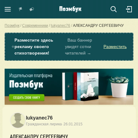
Поэмбук
Современники
lukyanec76
АЛЕКСАНДРУ СЕРГЕЕВИЧУ
Разместите здесь
Ваш баннер
⭐
рекламу своего
увидят сотни
Разместить
стихотворения!
читателей →
lukyanec76
·
Гражданская лирика
26.01.2015
АЛЕКСАНДРУ СЕРГЕЕВИЧУ