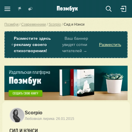
Поэмбук
Современники
Scorpio
Сид и Нэнси
Разместите здесь
Ваш баннер
⭐
рекламу своего
увидят сотни
Разместить
стихотворения!
читателей →
Scorpio
·
Любовная лирика
26.01.2015
СИД И НЭНСИ