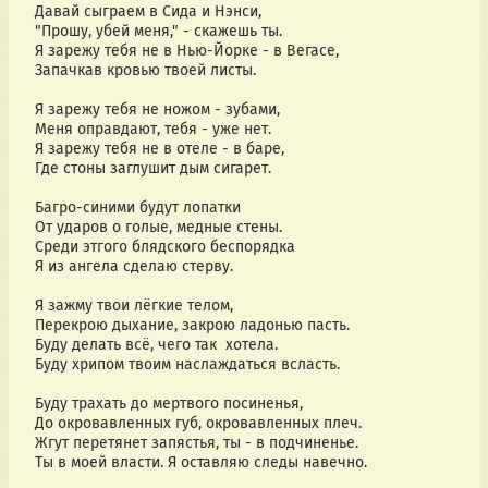
Давай сыграем в Сида и Нэнси,
"Прошу, убей меня," - скажешь ты.
Я зарежу тебя не в Нью-Йорке - в Вегасе,
Запачкав кровью твоей листы.
Я зарежу тебя не ножом - зубами,
Меня оправдают, тебя - уже нет.
Я зарежу тебя не в отеле - в баре,
Где стоны заглушит дым сигарет.
Багро-синими будут лопатки
От ударов о голые, медные стены.
Среди этгого блядского беспорядка
Я из ангела сделаю стерву.
Я зажму твои лёгкие телом,
Перекрою дыхание, закрою ладонью пасть.
Буду делать всё, чего так хотела.
Буду хрипом твоим наслаждаться всласть.
Буду трахать до мертвого посиненья,
До окровавленных губ, окровавленных плеч.
Жгут перетянет запястья, ты - в подчиненье.
Ты в моей власти. Я оставляю следы навечно.