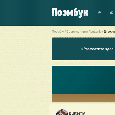
Поэмбук
Современники
butterfly
Диверт
⭐
Разместите здес
butterfly