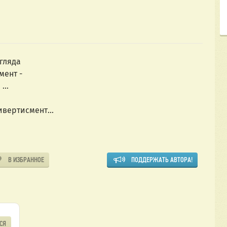
гляда
мент -
...
ивертисмент...
В ИЗБРАННОЕ
ПОДДЕРЖАТЬ АВТОРА!
СЯ