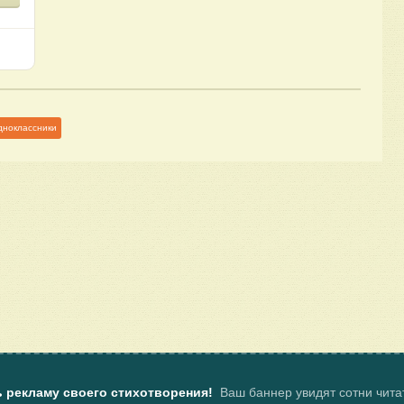
дноклассники
ь рекламу своего стихотворения!
Ваш баннер увидят сотни чит