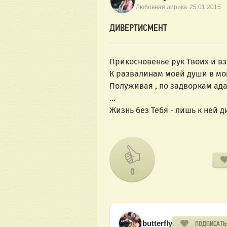
·
Любовная лирика
25.01.2015
ДИВЕРТИСМЕНТ
Прикосновенье рук Твоих и вз
К развалинам моей души в мо
Полуживая , по задворкам ада 
...
Жизнь без Тебя - лишь к ней д
0
butterfly
ПОДПИСАТЬ