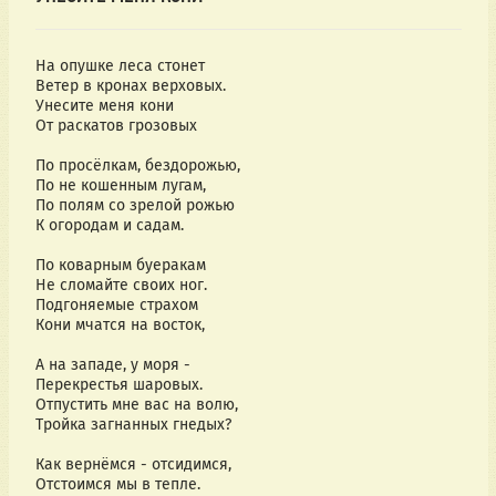
На опушке леса стонет
Ветер в кронах верховых.
Унесите меня кони
От раскатов грозовых
По просёлкам, бездорожью,
По не кошенным лугам,
По полям со зрелой рожью
К огородам и садам.
По коварным буеракам
Не сломайте своих ног.
Подгоняемые страхом
Кони мчатся на восток,
А на западе, у моря -
Перекрестья шаровых.
Отпустить мне вас на волю,
Тройка загнанных гнедых?
Как вернёмся - отсидимся,
Отстоимся мы в тепле.