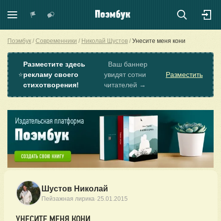
Поэмбук
Современники
Николай Шустов
Унесите меня кони
Разместите здесь
Ваш баннер
⭐
рекламу своего
увидят сотни
Разместить
стихотворения!
читателей →
Шустов Николай
·
Пейзажная лирика
25.01.2015
УНЕСИТЕ МЕНЯ КОНИ