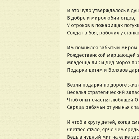
И это чудо утверждалось в ду
В добре и миролюбии отцов,
У отроков в пожарищах потух
Солдат в боя, рабочих у станко
Им помнился забытый миром 
Рождественской мерцающей з
Младенца лик и Дед Мороз пр
Подарки детям и Волхвов дар
Везли подарки по дороге жиз
Веселья стратегический запас
Чтоб опыт счастья любящей 
Сердца ребячьи от унынья спа
И чтоб в кругу детей, когда см
Светлее стало, ярче чем средь
Ведь в чудный миг на елке за