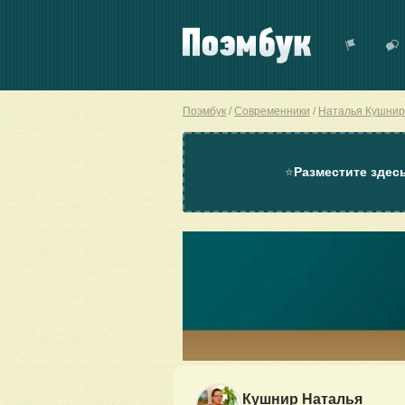
Поэмбук
Современники
Наталья Кушнир
⭐
Разместите здес
Кушнир Наталья