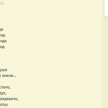
015
де
од:
лода
од.
луше
й земли…
стало,
дух,
придавало,
отух.