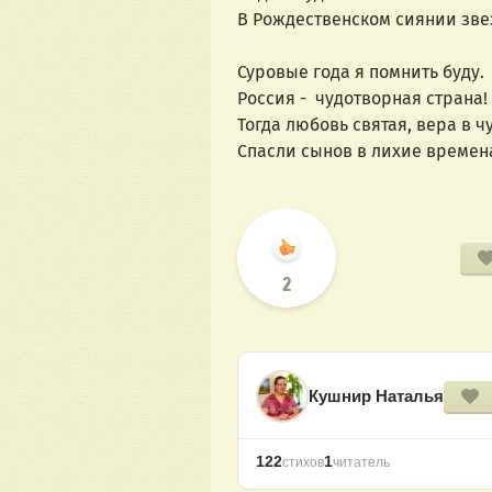
В Рождественском сиянии зве
Суровые года я помнить буду.
Россия - чудотворная страна
Тогда любовь святая, вера в ч
Спасли сынов в лихие времен
2
Кушнир Наталья
122
1
стихов
читатель