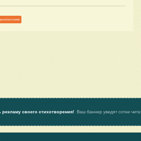
дноклассники
ь рекламу своего стихотворения!
Ваш баннер увидят сотни чит