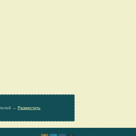
ателей →
Разместить