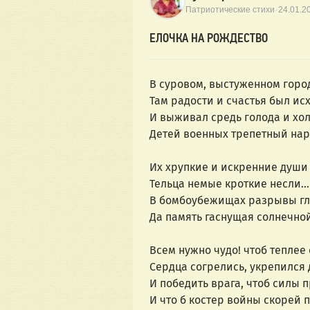
·
Патриотические стихи
24.01.2
ЕЛОЧКА НА РОЖДЕСТВО
В суровом, выстуженном горо
Там радости и счастья был исх
И выживал средь голода и хо
Детей военных трепетный нар
Их хрупкие и искренние души
Тельца немые кроткие несли…
В бомбоубежищах разрывы г
Да память гаснущая солнечно
Всем нужно чудо! чтоб теплее 
Сердца согрелись, укрепился 
И победить врага, чтоб силы 
И что б костер войны скорей п