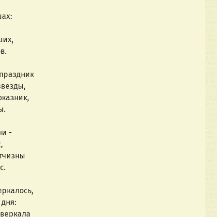
шах:
ших,
в.
праздник
везды,
оказник,
ы.
ни -
,
Отчизны
с.
еркалось,
 дня:
сверкала