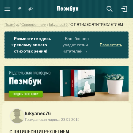
Поэмбук
Современники
lukyanec76
С ПЯТИДЕСЯТИТРЕХЛЕТИЕМ
Разместите здесь
Ваш баннер
⭐
рекламу своего
увидят сотни
Разместить
стихотворения!
читателей →
lukyanec76
·
Гражданская лирика
23.01.2015
С ПЯТИДЕСЯТИТРЕХЛЕТИЕМ