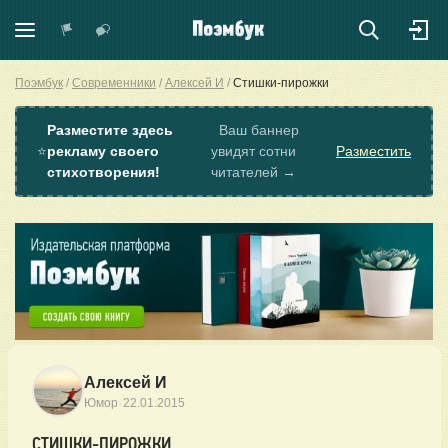
Поэмбук
Современники
Алексей И
Стишки-пирожки
Разместите здесь
Ваш баннер
⭐
рекламу своего
увидят сотни
Разместить
стихотворения!
читателей →
Алексей И
·
Юмор
22.01.2015
СТИШКИ-ПИРОЖКИ