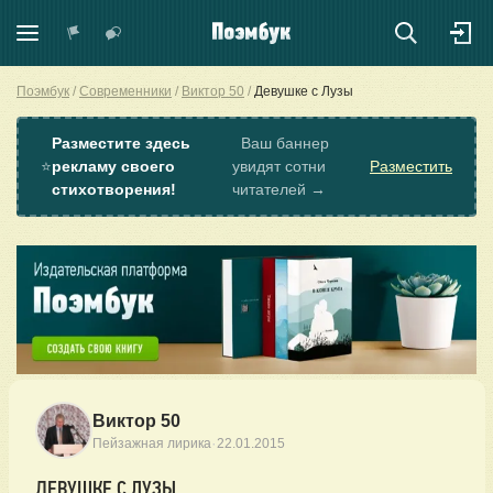
Поэмбук
Современники
Виктор 50
Девушке с Лузы
Разместите здесь
Ваш баннер
⭐
рекламу своего
увидят сотни
Разместить
стихотворения!
читателей →
Виктор 50
·
Пейзажная лирика
22.01.2015
ДЕВУШКЕ С ЛУЗЫ