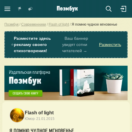
Поэмбук
Современники
Flash of light
Я помню чудное мгновенье
Разместите здесь
Ваш баннер
⭐
рекламу своего
увидят сотни
Разместить
стихотворения!
читателей →
Flash of light
·
Юмор
21.01.2015
Я ПОМНЮ ЧУДНОЕ МГНОВЕНЬЕ