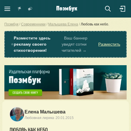
Поэмбук
Современники
Малышева Елена
Любовь как небо.
Разместите здесь
Ваш баннер
⭐
рекламу своего
увидят сотни
Разместить
стихотворения!
читателей →
Елена Малышева
·
Любовная лирика
20.01.2015
ЛЮБОВЬ КАК НЕБО.