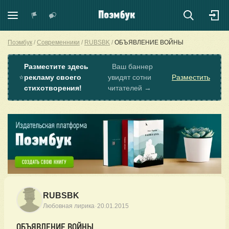
Поэмбук
Современники
RUBSBK
ОБЪЯВЛЕНИЕ ВОЙНЫ
Разместите здесь
Ваш баннер
⭐
рекламу своего
увидят сотни
Разместить
стихотворения!
читателей →
RUBSBK
·
Любовная лирика
20.01.2015
ОБЪЯВЛЕНИЕ ВОЙНЫ